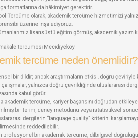
ça formatlarına da hâkimiyet gerektirir.
ol Tercüme olarak, akademik tercüme hizmetimizi yalnızca
prensibi üzerine inşa ediyoruz.
manlarımız lisansüstü eğitim görmüş, akademik yazım kur
emik tercüme neden önemlidir?
ensel bir dildir; ancak araştırmaların etkisi, doğru çeviriyle
alışmalar, yalnızca doğru çevrildiğinde uluslararası dergile
yasında kabul görür.
a akademik tercüme, kariyer başarısını doğrudan etkileye
rilmiş bir terim, deney metodunu veya istatistiksel sonucu
uslararası dergilerin “language quality” kriterini karşılama
irmesinde reddedilebilir.
 profesyonel bir akademik tercüme; dilbilgisel doğruluğ