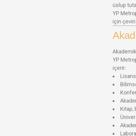
üslup tuta
YP Metrop
için çevir
Akad
Akademik ç
YP Metrop
içerir:
Lisans
Bilims
Konfer
Akadem
Kitap,
Üniver
Akade
Labora