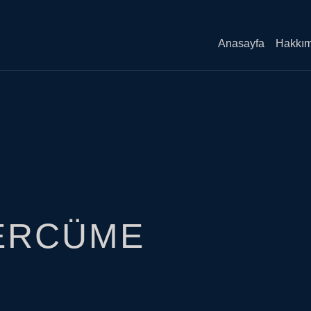
Anasayfa
Hakkım
ERCÜME