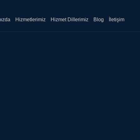
Sea
Butt
ızda
Hizmetlerimiz
Hizmet Dillerimiz
Blog
İletişim