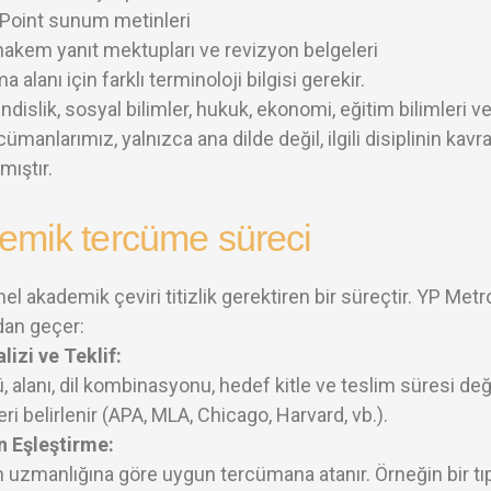
Point sunum metinleri
hakem yanıt mektupları ve revizyon belgeleri
a alanı için farklı terminoloji bilgisi gerekir.
dislik, sosyal bilimler, hukuk, ekonomi, eğitim bilimleri ve
ümanlarımız, yalnızca ana dilde değil, ilgili disiplinin ka
ıştır.
emik tercüme süreci
el akademik çeviri titizlik gerektiren bir süreçtir. YP Me
an geçer:
lizi ve Teklif:
, alanı, dil kombinasyonu, hedef kitle ve teslim süresi de
leri belirlenir (APA, MLA, Chicago, Harvard, vb.).
 Eşleştirme:
an uzmanlığına göre uygun tercümana atanır. Örneğin bir tı