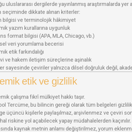
u uluslararası dergilerde yayınlanmış araştırmalarda yer a
seçiminde dikkate alınan kriterler:
n bilgisi ve terminolojik hâkimiyet
ik yazım kurallarına uygunluk
ns format bilgisi (APA, MLA, Chicago, vb.)
el veri yorumlama becerisi
ik etik farkındalığı
vi ve hakem iletişim süreçlerine aşinalık
ler sayesinde çeviriler yalnızca dilsel doğruluk değil, akade
mik etik ve gizlilik
ik çalışma fikrî mülkiyet hakkı taşır.
ol Tercüme, bu bilincin gereği olarak tüm belgeleri gizlil
ge üçüncü kişilerle paylaşılmaz, arşivlenmez ve çeviri sonra
ihal riskine yol açabilecek yapay müdahalelerden kaçınılır.
rasında kaynak metnin anlamı değiştirilmez, yorum eklenme