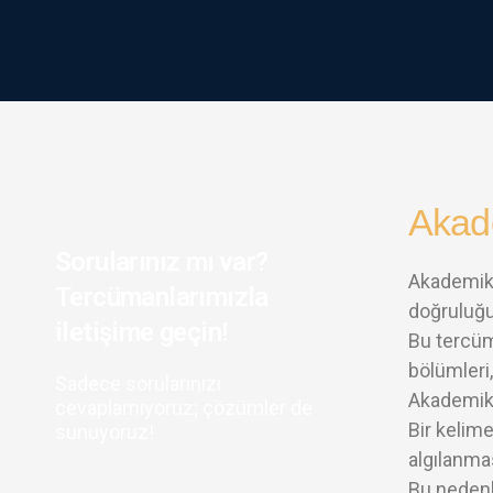
Akad
Sorularınız mı var?
Akademik 
Tercümanlarımızla
doğruluğu
iletişime geçin!
Bu tercüme
bölümleri,
Sadece sorularınızı
Akademik 
cevaplamıyoruz; çözümler de
Bir kelim
sunuyoruz!
algılanmas
Bu nedenl