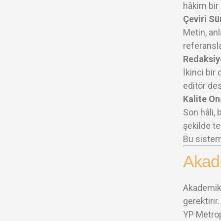
hâkim bir 
Çeviri Sü
Metin, anl
referansla
Redaksiyo
İkinci bir
editör des
Kalite On
Son hâli,
şekilde te
Bu sistem
Akade
Akademik t
gerektirir.
YP Metrop