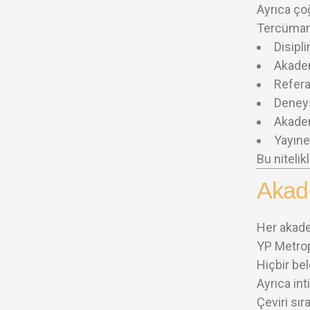
Ayrıca çoğ
Tercüman 
Disipli
Akadem
Refera
Deneys
Akadem
Yayıne
Bu nitelik
Akade
Her akadem
YP Metrop
Hiçbir bel
Ayrıca int
Çeviri sı