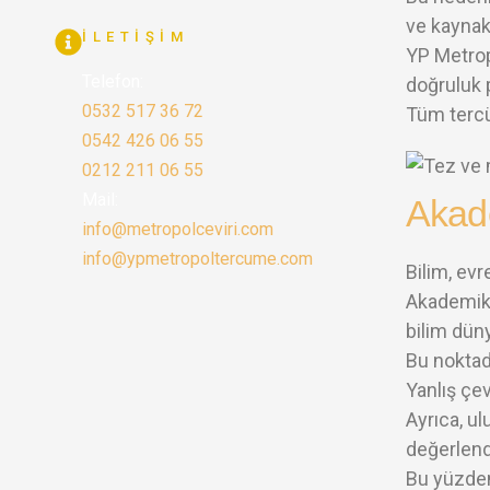
ve kaynak
İLETIŞIM
YP Metrop
Telefon:
doğruluk 
0532 517 36 72
Tüm tercü
0542 426 06 55
0212 211 06 55
Mail:
Akad
info@metropolceviri.com
info@ypmetropoltercume.com
Bilim, evr
Akademik ç
bilim dün
Bu noktad
Yanlış çev
Ayrıca, ul
değerlend
Bu yüzden