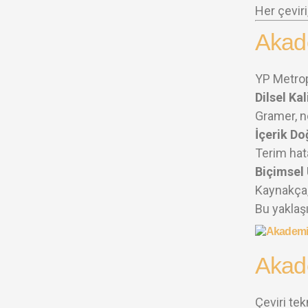
Her çeviri
Akade
YP Metrop
Dilsel Kal
Gramer, no
İçerik Do
Terim hata
Biçimsel
Kaynakça, 
Bu yaklaşı
Akade
Çeviri tek