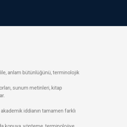
dile, anlam bütünlüğünü, terminolojik
orları, sunum metinleri, kitap
ar.
da akademik iddianın tamamen farklı
nda konuya, yönteme, terminolojiye