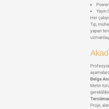
Power
Yayın 
Her çalışm
Tıp, mühen
yapan terc
uzmanlaşm
Akad
Profesyon
aşamalard
Belge Ana
Metin türü
gereklilik
Tercüman
Proje, al