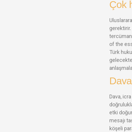
Çok h
Uluslarar
gerektirir
tercümanı
of the ess
Türk huku
gelecekte
anlaşmalar
Dava 
Dava, icra
doğrulukla
etki doğur
mesajı ta
köşeli par