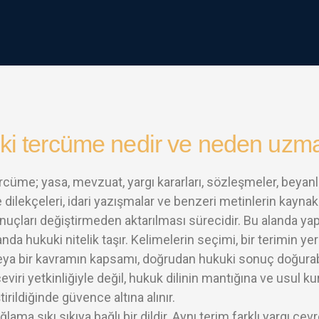
i tercüme nedir ve neden uzmanl
cüme; yasa, mevzuat, yargı kararları, sözleşmeler, beyanla
ilekçeleri, idari yazışmalar ve benzeri metinlerin kayna
uçları değiştirmeden aktarılması sürecidir. Bu alanda yapıl
da hukuki nitelik taşır. Kelimelerin seçimi, bir terimin yerle
ya bir kavramın kapsamı, doğrudan hukuki sonuç doğurab
eviri yetkinliğiyle değil, hukuk dilinin mantığına ve usul ku
irildiğinde güvence altına alınır.
lama sıkı sıkıya bağlı bir dildir. Aynı terim farklı yargı çevr