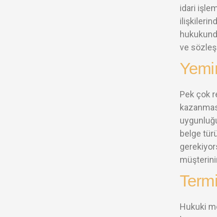
idari işlem
ilişkileri
hukukunda
ve sözleş
Yemin
Pek çok r
kazanması
uygunluğun
belge tür
gerekiyors
müşterini
Termi
Hukuki me