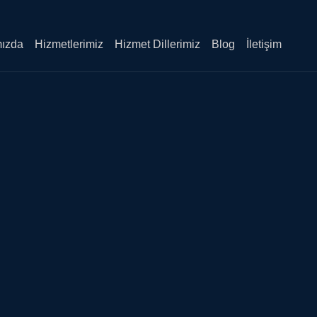
Sea
Butt
ızda
Hizmetlerimiz
Hizmet Dillerimiz
Blog
İletişim