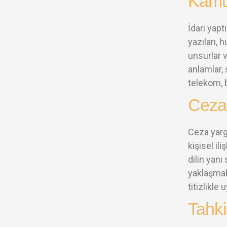
Kamu 
İdari yapt
yazıları, 
unsurlar v
anlamlar, 
telekom, 
Ceza,
Ceza yarg
kişisel il
dilin yanı
yaklaşmak
titizlikle
Tahki