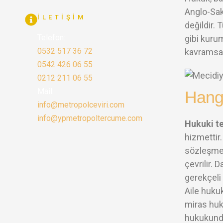
Anglo-Sak
İLETIŞIM
değildir. 
Telefon:
gibi kurum
0532 517 36 72
kavramsal 
0542 426 06 55
0212 211 06 55
Mail:
Hangi
info@metropolceviri.com
info@ypmetropoltercume.com
Hukuki t
hizmettir.
sözleşmel
çevrilir. 
gerekçeli 
Aile huku
miras huku
hukukunda