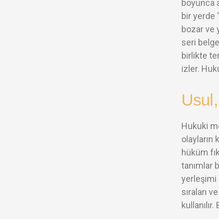
boyunca a
bir yerde
bozar ve 
seri belg
birlikte t
izler. Hu
Usul,
Hukuki met
olayların 
hüküm fık
tanımlar b
yerleşimi
sıraları v
kullanılır.