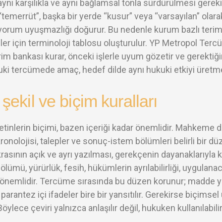
ynı karşılıkla ve aynı bağlamsal tonla sürdürülmesi gereki
 “temerrüt”, başka bir yerde “kusur” veya “varsayılan” ola
yorum uyuşmazlığı doğurur. Bu nedenle kurum bazlı terim l
eler için terminoloji tablosu oluşturulur. YP Metropol Ter
erim bankası kurar, önceki işlerle uyum gözetir ve gerektiği
kuki tercümede amaç, hedef dilde aynı hukuki etkiyi üretme
 şekil ve biçim kuralları
inlerin biçimi, bazen içeriği kadar önemlidir. Mahkeme dile
kronolojisi, talepler ve sonuç-istem bölümleri belirli bir dü
rasının açık ve ayrı yazılması, gerekçenin dayanaklarıyla
ölümü, yürürlük, fesih, hükümlerin ayrılabilirliği, uygulanac
 önemlidir. Tercüme sırasında bu düzen korunur; madde yap
e parantez içi ifadeler bire bir yansıtılır. Gerekirse biçimsel
 Böylece çeviri yalnızca anlaşılır değil, hukuken kullanılabilir