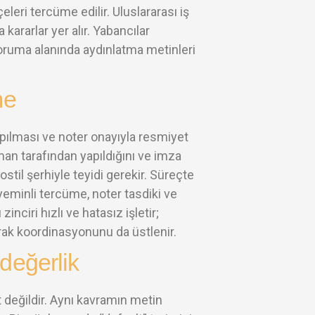
kçeleri tercüme edilir. Uluslararası iş
 kararlar yer alır. Yabancılar
 koruma alanında aydınlatma metinleri
me
ılması ve noter onayıyla resmiyet
man tarafından yapıldığını ve imza
stil şerhiyle teyidi gerekir. Süreçte
yeminli tercüme, noter tasdiki ve
nciri hızlı ve hatasız işletir;
rak koordinasyonunu da üstlenir.
değerlik
 değildir. Aynı kavramın metin