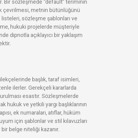
r. Bir sözleşmede “default” teriminin
rak çevrilmesi, metnin bütünlüğünü
isteleri, sözleşme şablonları ve
cüme, hukuki projelerde müşteriyle
nde dipnotla açıklayıcı bir yaklaşım
ktir.
kçelerinde başlık, taraf isimleri,
zenle ilerler. Gerekçeli kararlarda
 kurulması esastır. Sözleşmelerde
ak hukuk ve yetkili yargı başlıklarının
ısı, ek numaraları, atıflar, hüküm
 uyum için şablonlar ve stil kılavuzları
 bir belge niteliği kazanır.