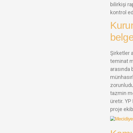
bilirkişi 
kontrol e
Kurum
belge
Şirketler 
teminat me
arasında b
münhasırl
zorunludur
tazmin me
üretir. YP
proje ekib