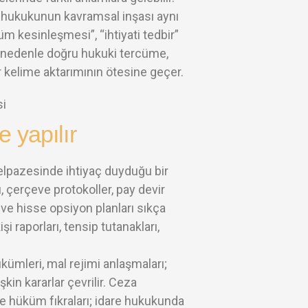
 hukukunun kavramsal inşası aynı
küm kesinleşmesi”, “ihtiyati tedbir”
 Bu nedenle doğru hukuki tercüme,
bir kelime aktarımının ötesine geçer.
 yapılır
yelpazesinde ihtiyaç duyduğu bir
ı, çerçeve protokoller, pay devir
 ve hisse opsiyon planları sıkça
şi raporları, tensip tutanakları,
ümleri, mal rejimi anlaşmaları;
kin kararlar çevrilir. Ceza
ve hüküm fıkraları; idare hukukunda