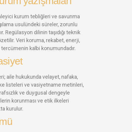
kurum yazışmaları
enleyici kurum tebliğleri ve savunma
argılama usulündeki süreler, zorunlu
ır. Regülasyon dilinin taşıdığı teknik
tilir. Veri koruma, rekabet, enerji,
ki tercümenin kalbi konumundadır.
asiyet
i; aile hukukunda velayet, nafaka,
ke listeleri ve vasiyetname metinleri,
 tarafsızlık ve duygusal dengeyle
erin korunması ve etik ilkeleri
kta kurulur.
ümü