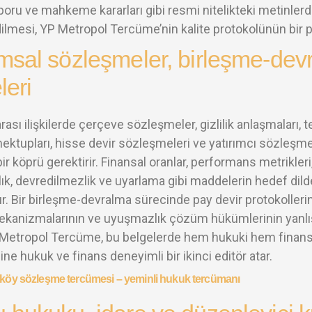
raporu ve mahkeme kararları gibi resmi nitelikteki metinlerde
dilmesi, YP Metropol Tercüme’nin kalite protokolünün bir p
sal sözleşmeler, birleşme-devr
leri
arası ilişkilerde çerçeve sözleşmeler, gizlilik anlaşmaları, t
ktupları, hisse devir sözleşmeleri ve yatırımcı sözleşmeler
ir köprü gerektirir. Finansal oranlar, performans metrikleri
ık, devredilmezlik ve uyarlama gibi maddelerin hedef dil
. Bir birleşme-devralma sürecinde pay devir protokollerini
kanizmalarının ve uyuşmazlık çözüm hükümlerinin yanlış 
 Metropol Tercüme, bu belgelerde hem hukuki hem finansal d
ine hukuk ve finans deneyimli bir ikinci editör atar.