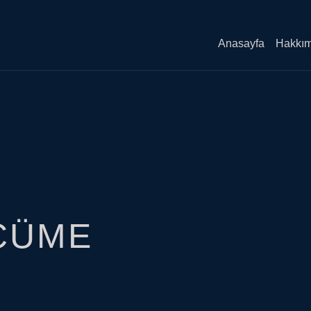
Anasayfa
Hakkım
CÜME