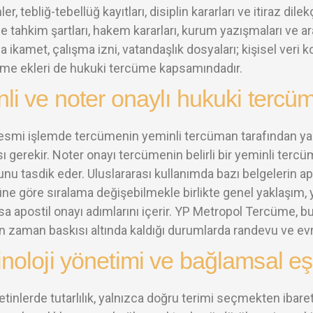
ler, tebliğ-tebellüğ kayıtları, disiplin kararları ve itiraz dile
nde tahkim şartları, hakem kararları, kurum yazışmaları ve ara
 ikamet, çalışma izni, vatandaşlık dosyaları; kişisel veri
me ekleri de hukuki tercüme kapsamındadır.
li ve noter onaylı hukuki tercü
esmi işlemde tercümenin yeminli tercüman tarafından yap
 gerekir. Noter onayı tercümenin belirli bir yeminli tercü
u tasdik eder. Uluslararası kullanımda bazı belgelerin apo
üne göre sıralama değişebilmekle birlikte genel yaklaşım, 
a apostil onayı adımlarını içerir. YP Metropol Tercüme, bu zi
n zaman baskısı altında kaldığı durumlarda randevu ve ev
noloji yönetimi ve bağlamsal eş
tinlerde tutarlılık, yalnızca doğru terimi seçmekten ibaret