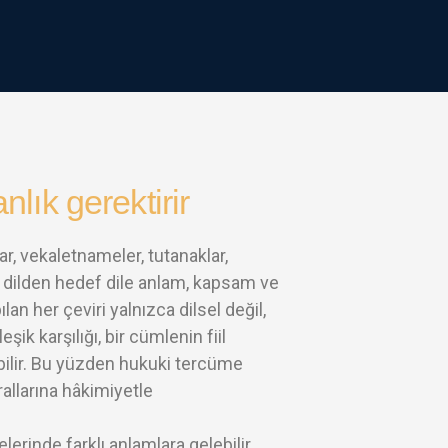
ık gerektirir
r, vekaletnameler, tutanaklar,
k dilden hedef dile anlam, kapsam ve
an her çeviri yalnızca dilsel değil,
şik karşılığı, bir cümlenin fiil
ilir. Bu yüzden hukuki tercüme
rallarına hâkimiyetle
elerinde farklı anlamlara gelebilir.