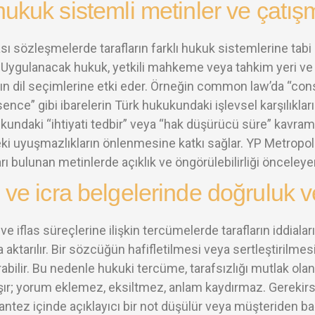
ukuk sistemli metinler ve çatışm
ası sözleşmelerde tarafların farklı hukuk sistemlerine tab
. Uygulanacak hukuk, yetkili mahkeme veya tahkim yeri ve u
n dil seçimlerine etki eder. Örneğin common law’da “consid
ence” gibi ibarelerin Türk hukukundaki işlevsel karşılıklar
kundaki “ihtiyati tedbir” veya “hak düşürücü süre” kavraml
ki uyuşmazlıkların önlenmesine katkı sağlar. YP Metropol 
ı bulunan metinlerde açıklık ve öngörülebilirliği önceleyen 
ve icra belgelerinde doğruluk ve
 ve iflas süreçlerine ilişkin tercümelerde tarafların iddiaları,
 aktarılır. Bir sözcüğün hafifletilmesi veya sertleştirilme
abilir. Bu nedenle hukuki tercüme, tarafsızlığı mutlak olan
şır; yorum eklemez, eksiltmez, anlam kaydırmaz. Gerekirse 
antez içinde açıklayıcı bir not düşülür veya müşteriden bağ