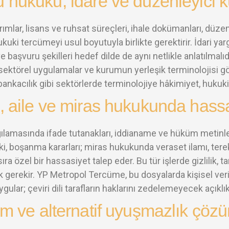
hukuku, idare ve düzenleyici 
ırımlar, lisans ve ruhsat süreçleri, ihale dokümanları, düz
hukuki tercümeyi usul boyutuyla birlikte gerektirir. İdari y
e başvuru şekilleri hedef dilde de aynı netlikle anlatılmalıd
sektörel uygulamalar ve kurumun yerleşik terminolojisi göze
bankacılık gibi sektörlerde terminolojiye hâkimiyet, huku
 aile ve miras hukukunda hass
ılamasında ifade tutanakları, iddianame ve hüküm metinler
işki, boşanma kararları; miras hukukunda veraset ilamı, tere
 sıra özel bir hassasiyet talep eder. Bu tür işlerde gizlilik,
 gerekir. YP Metropol Tercüme, bu dosyalarda kişisel veril
 uygular; çeviri dili tarafların haklarını zedelemeyecek açıklı
m ve alternatif uyuşmazlık çöz