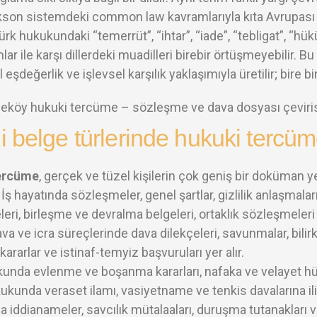
son sistemdeki common law kavramlarıyla kıta Avrupası
Türk hukukundaki “temerrüt”, “ihtar”, “iade”, “tebligat”, “hü
lar ile karşı dillerdeki muadilleri birebir örtüşmeyebilir.
eşdeğerlik ve işlevsel karşılık yaklaşımıyla üretilir; bire 
 belge türlerinde hukuki tercüme
ercüme
, gerçek ve tüzel kişilerin çok geniş bir doküman 
 İş hayatında sözleşmeler, genel şartlar, gizlilik anlaşmalar
eri, birleşme ve devralma belgeleri, ortaklık sözleşmeleri
Dava ve icra süreçlerinde dava dilekçeleri, savunmalar, bilirki
kararlar ve istinaf-temyiz başvuruları yer alır.
kunda evlenme ve boşanma kararları, nafaka ve velayet hük
kunda veraset ilamı, vasiyetname ve tenkis davalarına iliş
 iddianameler, savcılık mütalaaları, duruşma tutanakları 