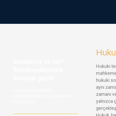
Hukuk
Sorularınız mı var?
Hukuki ter
Tercümanlarımızla
mahkeme d
iletişime geçin!
hukuki son
aynı zaman
Sadece sorularınızı
zamanı ve
cevaplamıyoruz; çözümler de
yalnızca ç
sunuyoruz!
gerçekleşt
Hukuk, bağ