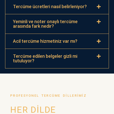
Tercüme ücretleri nasıl belirleniyor?
Yeminli ve noter onaylı tercüme
arasında fark nedir?
Acil tercüme hizmetiniz var mı?
Tercüme edilen belgeler gizli mi
tutuluyor?
PROFESYONEL TERCÜME DİLLERİMİZ
HER DİLDE