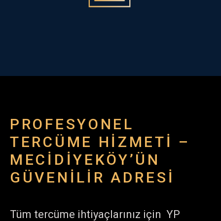
Search
Sea
for:
Butt
PROFESYONEL
TERCÜME HIZMETI –
MECIDIYEKÖY’ÜN
GÜVENILIR ADRESI
Tüm tercüme ihtiyaçlarınız için YP