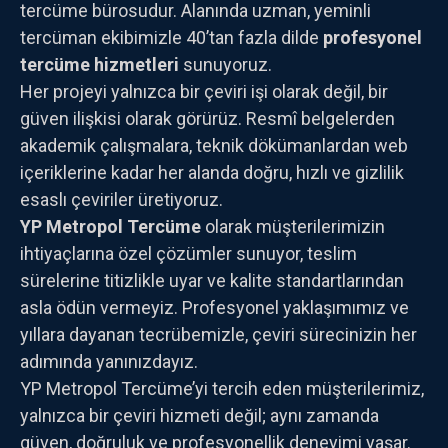
tercüme bürosudur. Alanında uzman, yeminli
tercüman ekibimizle 40’tan fazla dilde
profesyonel
tercüme hizmetleri
sunuyoruz.
Her projeyi yalnızca bir çeviri işi olarak değil, bir
güven ilişkisi olarak görürüz. Resmî belgelerden
akademik çalışmalara, teknik dökümanlardan web
içeriklerine kadar her alanda doğru, hızlı ve gizlilik
esaslı çeviriler üretiyoruz.
YP Metropol Tercüme
olarak müşterilerimizin
ihtiyaçlarına özel çözümler sunuyor, teslim
sürelerine titizlikle uyar ve kalite standartlarından
asla ödün vermeyiz. Profesyonel yaklaşımımız ve
yıllara dayanan tecrübemizle, çeviri sürecinizin her
adımında yanınızdayız.
YP Metropol Tercüme’yi tercih eden müşterilerimiz,
yalnızca bir çeviri hizmeti değil; aynı zamanda
güven, doğruluk ve profesyonellik deneyimi yaşar.