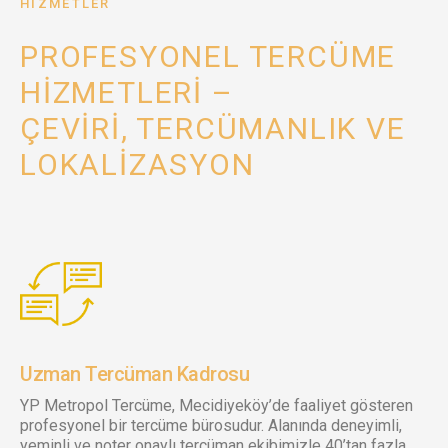
HIZMETLER
PROFESYONEL TERCÜME
HIZMETLERI –
ÇEVIRI, TERCÜMANLIK VE
LOKALIZASYON
Uzman Tercüman Kadrosu
YP Metropol Tercüme, Mecidiyeköy’de faaliyet gösteren
profesyonel bir tercüme bürosudur. Alanında deneyimli,
yeminli ve noter onaylı tercüman ekibimizle 40’tan fazla