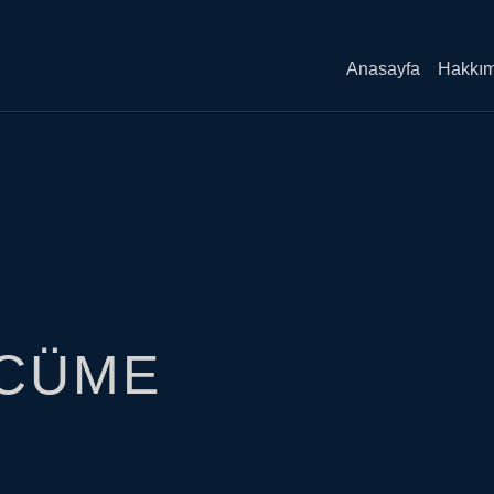
utton
Anasayfa
Hakkım
RCÜME