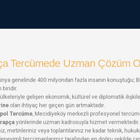
ça Tercümede Uzman Çözüm Or
ünya genelinde 400 milyondan fazla insanın konuştuğu; Bir
 biridir.
lkeleriyle gelişen ekonomik, kültürel ve diplomatik ilişki
rine
olan ihtiyaç her geçen gün artmaktadır.
pol Tercüme
, Mecidiyeköy merkezli profesyonel tercüm
rapça
yönlerinde uzman kadrosuyla hizmet vermektedir.
iz, metinleriniz veya toplantılarınız ne kadar teknik, huku
deneyimli tercümanlarımız tarafından en doğru şekilde çevr