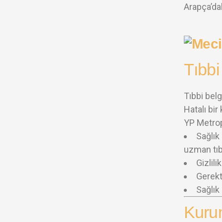
Arapça’dak
Tıbbi
Tıbbi belg
Hatalı bir
YP Metrop
Sağlık 
uzman tıb
Gizlil
Gerekt
Sağlık
Kuru