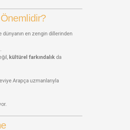
Önemlidir?
le dünyanın en zengin dillerinden
.
eğil,
kültürel farkındalık
da
seviye Arapça uzmanlarıyla
or.
me