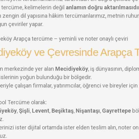
n tercüme, kelimelerin değil
anlamın doğru aktarılmasıdır
n zengin dil yapısına hâkim tercümanlarımız, metnin ruhunu
un çeviriler yapar.
diyeköy ve Çevresinde Arapça T
un merkezinde yer alan
Mecidiyeköy
, iş dünyasının, diplo
islerinin yoğun bulunduğu bir bölgedir.
eriyle çalışan firmalar, yatırımcılar, öğrenci ve bireyler için
ol Tercüme olarak:
iyeköy
,
Şişli
,
Levent
,
Beşiktaş
,
Nişantaşı
,
Gayrettepe
böl
z.
erinizi ister dijital ortamda ister elden teslim alın, noter 
uz.