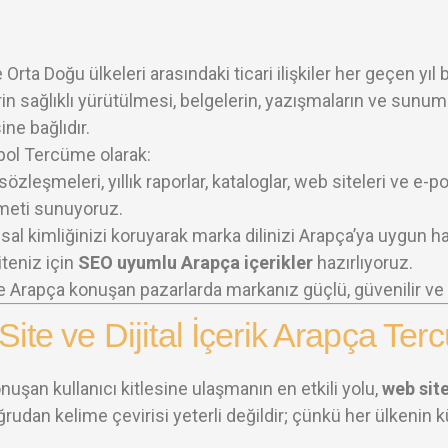
e Orta Doğu ülkeleri arasındaki ticari ilişkiler her geçen yı
erin sağlıklı yürütülmesi, belgelerin, yazışmaların ve sunu
ne bağlıdır.
ol Tercüme olarak:
 sözleşmeleri, yıllık raporlar, kataloglar, web siteleri ve 
zmeti sunuyoruz.
al kimliğinizi koruyarak marka dilinizi Arapça’ya uygun ha
teniz için
SEO uyumlu Arapça içerikler
hazırlıyoruz.
 Arapça konuşan pazarlarda markanız güçlü, güvenilir ve p
ite ve Dijital İçerik Arapça Te
uşan kullanıcı kitlesine ulaşmanın en etkili yolu,
web sit
udan kelime çevirisi yeterli değildir; çünkü her ülkenin kü