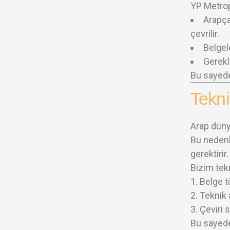
YP Metrop
Arapça
çevrilir.
Belgel
Gerekl
Bu sayede
Tekn
Arap dünya
Bu nedenl
gerektirir.
Bizim tek
Belge tü
Teknik 
Çeviri 
Bu sayede 