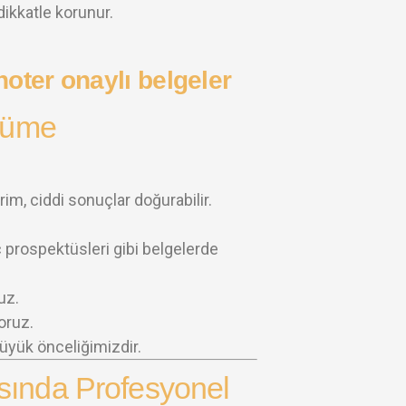
 dikkatle korunur.
rcüme
erim, ciddi sonuçlar doğurabilir.
laç prospektüsleri gibi belgelerde
uz.
oruz.
üyük önceliğimizdir.
sında Profesyonel