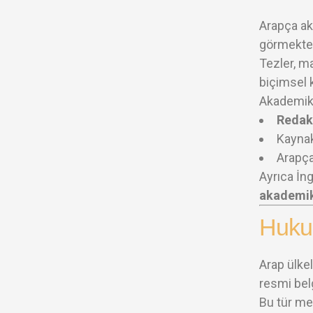
Arapça aka
görmekted
Tezler, ma
biçimsel k
Akademik 
Redaks
Kaynak
Arapça
Ayrıca İn
akademik
Huku
Arap ülke
resmi bel
Bu tür me