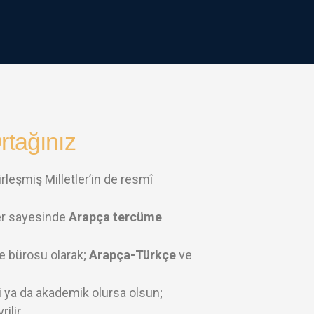
tağınız
leşmiş Milletler’in de resmî
ler sayesinde
Arapça tercüme
e bürosu olarak;
Arapça-Türkçe
ve
ki ya da akademik olursa olsun;
ilir.