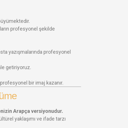
l büyümektedir.
mların profesyonel şekilde
e-posta yazışmalarında profesyonel
le getiriyoruz.
rofesyonel bir imaj kazanır.
rcüme
enizin Arapça versiyonudur.
ltürel yaklaşımı ve ifade tarzı