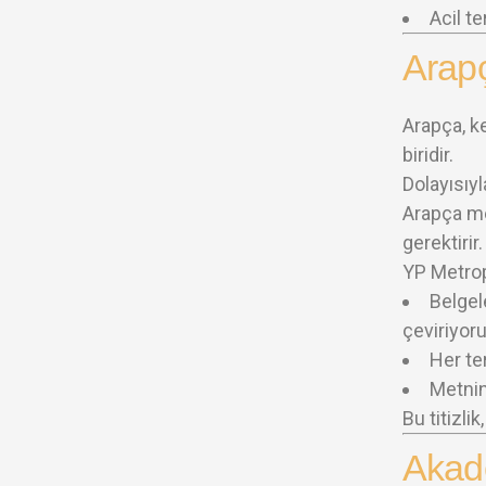
Acil t
Arap
Arapça, k
biridir.
Dolayısıy
Arapça met
gerektirir.
YP Metrop
Belgel
çeviriyoru
Her te
Metnin
Bu titizli
Akad