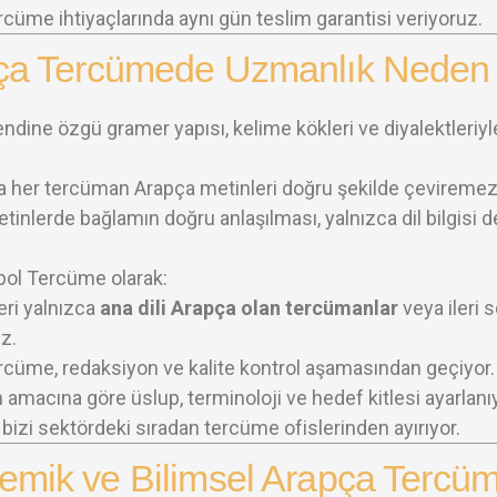
ercüme ihtiyaçlarında aynı gün teslim garantisi veriyoruz.
ça Tercümede Uzmanlık Neden 
endine özgü gramer yapısı, kelime kökleri ve diyalektleriy
la her tercüman Arapça metinleri doğru şekilde çeviremez
inlerde bağlamın doğru anlaşılması, yalnızca dil bilgisi d
ol Tercüme olarak:
eri yalnızca
ana dili Arapça olan tercümanlar
veya ileri 
z.
rcüme, redaksiyon ve kalite kontrol aşamasından geçiyor.
 amacına göre üslup, terminoloji ve hedef kitlesi ayarlanıy
k, bizi sektördeki sıradan tercüme ofislerinden ayırıyor.
emik ve Bilimsel Arapça Tercü