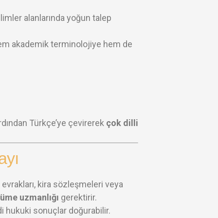
ilimler alanlarında yoğun talep
r; hem akademik terminolojiye hem de
ardından Türkçe’ye çevirerek
çok dilli
ayı
evrakları, kira sözleşmeleri veya
cüme uzmanlığı
gerektirir.
i hukuki sonuçlar doğurabilir.