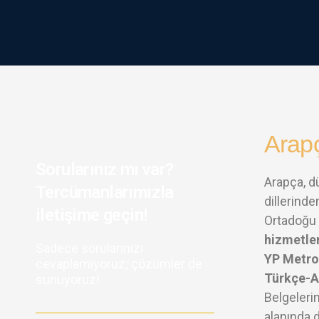
Arap
Sorularınız mı var?
Arapça, d
Tercümanlarımızla
dillerinden
iletişime geçin!
Ortadoğu ü
hizmetle
Sadece sorularınızı
YP Metro
cevaplamıyoruz; çözümler de
Türkçe-A
sunuyoruz!
Belgelerin
alanında 