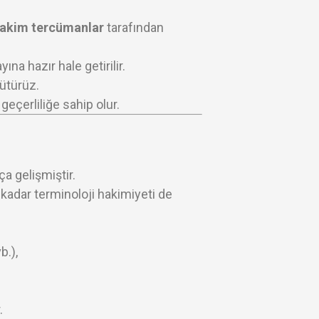
hakim tercümanlar
tarafından
na hazır hale getirilir.
rütürüz.
çerliliğe sahip olur.
a gelişmiştir.
kadar terminoloji hakimiyeti de
b.),
.