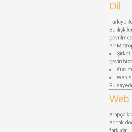
Dil
Türkiye il
Bu ilişkil
çevrilmesi
YP Metrop
Şirket
çeviri hi
Kurums
Web si
Bu sayede
Web S
Arapça kon
Ancak doğr
farklıdır.