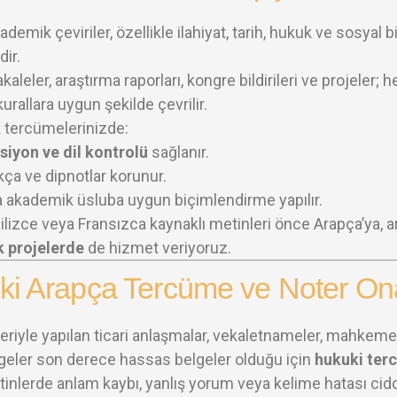
demik çeviriler, özellikle ilahiyat, tarih, hukuk ve sosyal b
ir.
kaleler, araştırma raporları, kongre bildirileri ve projele
urallara uygun şekilde çevrilir.
tercümelerinizde:
iyon ve dil kontrolü
sağlanır.
ça ve dipnotlar korunur.
 akademik üsluba uygun biçimlendirme yapılır.
gilizce veya Fransızca kaynaklı metinleri önce Arapça’ya, 
 projelerde
de hizmet veriyoruz.
ki Arapça Tercüme ve Noter On
leriyle yapılan ticari anlaşmalar, vekaletnameler, mahkeme 
geler son derece hassas belgeler olduğu için
hukuki ter
tinlerde anlam kaybı, yanlış yorum veya kelime hatası cidd