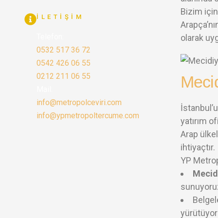
Bizim içi
İLETIŞIM
Arapça’nı
Telefon:
olarak uyg
0532 517 36 72
0542 426 06 55
0212 211 06 55
Meci
Mail:
info@metropolceviri.com
İstanbul’
info@ypmetropoltercume.com
yatırım of
Arap ülkel
ihtiyaçtır.
YP Metrop
Mecid
sunuyoru
Belgel
yürütüyor