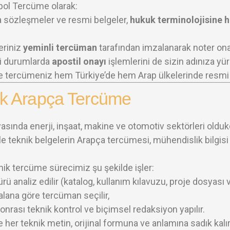
ol Tercüme olarak:
 sözleşmeler ve resmi belgeler,
hukuk terminolojisine 
eriniz
yeminli tercüman
tarafından imzalanarak noter onayı
i durumlarda
apostil onayı
işlemlerini de sizin adınıza yü
 tercümeniz hem Türkiye’de hem Arap ülkelerinde resmi ge
ik Arapça Tercüme
sında enerji, inşaat, makine ve otomotiv sektörleri oldukç
e teknik belgelerin Arapça tercümesi, mühendislik bilgisi 
nik tercüme sürecimiz şu şekilde işler:
rü analiz edilir (katalog, kullanım kılavuzu, proje dosyası v
alana göre tercüman seçilir,
sonrası teknik kontrol ve biçimsel redaksiyon yapılır.
her teknik metin, orijinal formuna ve anlamına sadık kalır