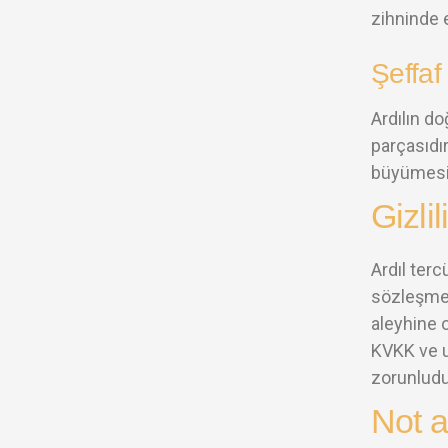
zihninde e
Şeffaf
Ardılın do
parçasıdı
büyümesini
Gizlil
Ardıl terc
sözleşmes
aleyhine o
KVKK ve u
zorunludu
Not a