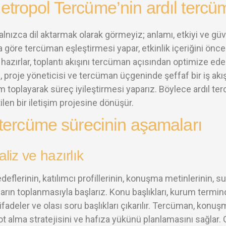
tropol Tercüme’nin ardıl tercü
yalnızca dil aktarmak olarak görmeyiz; anlamı, etkiyi ve güv
 göre tercüman eşleştirmesi yapar, etkinlik içeriğini önce
 hazırlar, toplantı akışını tercüman açısından optimize ed
, proje yöneticisi ve tercüman üçgeninde şeffaf bir iş akış
rim toplayarak süreç iyileştirmesi yaparız. Böylece ardıl 
len bir iletişim projesine dönüşür.
 tercüme sürecinin aşamaları
liz ve hazırlık
edeflerinin, katılımcı profillerinin, konuşma metinlerinin, 
ın toplanmasıyla başlarız. Konu başlıkları, kurum terminoloj
ifadeler ve olası soru başlıkları çıkarılır. Tercüman, kon
 not alma stratejisini ve hafıza yükünü planlamasını sağlar.