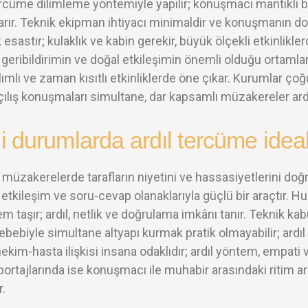
ercüme dilimleme yöntemiyle yapılır; konuşmacı mantıklı b
ktarır. Teknik ekipman ihtiyacı minimaldir ve konuşmanın d
 esastır; kulaklık ve kabin gerekir, büyük ölçekli etkinliklerd
, geribildirimin ve doğal etkileşimin önemli olduğu ortaml
ılımlı ve zaman kısıtlı etkinliklerde öne çıkar. Kurumlar ç
açılış konuşmaları simultane, dar kapsamlı müzakereler ardı
 durumlarda ardıl tercüme ideal
müzakerelerde tarafların niyetini ve hassasiyetlerini doğr
etkileşim ve soru-cevap olanaklarıyla güçlü bir araçtır. H
m taşır; ardıl, netlik ve doğrulama imkânı tanır. Teknik kab
ebebiyle simultane altyapı kurmak pratik olmayabilir; ardıl
ekim-hasta ilişkisi insana odaklıdır; ardıl yöntem, empati ve
ortajlarında ise konuşmacı ile muhabir arasındaki ritim 
r.