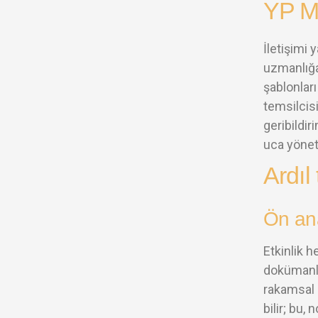
YP Me
İletişimi 
uzmanlığa
şablonları
temsilcisi
geribildi
uca yöneti
Ardıl
Ön ana
Etkinlik h
dokümanlar
rakamsal 
bilir; bu,