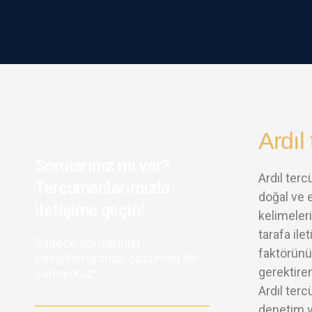
Ardıl
Sorularınız mı var?
Ardıl ter
Tercümanlarımızla
doğal ve 
iletişime geçin!
kelimeleri
tarafa ile
Sadece sorularınızı
faktörünü
cevaplamıyoruz; çözümler de
gerektiren
sunuyoruz!
Ardıl ter
denetim v