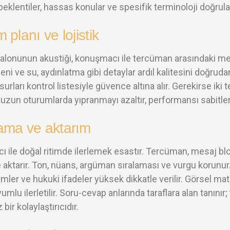
beklentiler, hassas konular ve spesifik terminoloji doğrula
 planı ve lojistik
salonunun akustiği, konuşmacı ile tercüman arasındaki me
ni ve su, aydınlatma gibi detaylar ardıl kalitesini doğrud
nsurları kontrol listesiyle güvence altına alır. Gerekirse 
 uzun oturumlarda yıpranmayı azaltır, performansı sabitler
ama ve aktarım
 ile doğal ritimde ilerlemek esastır. Tercüman, mesaj blok
 aktarır. Ton, nüans, argüman sıralaması ve vurgu korunur. Öz
imler ve hukuki ifadeler yüksek dikkatle verilir. Görsel mater
yumlu ilerletilir. Soru-cevap anlarında taraflara alan tanı
ir kolaylaştırıcıdır.