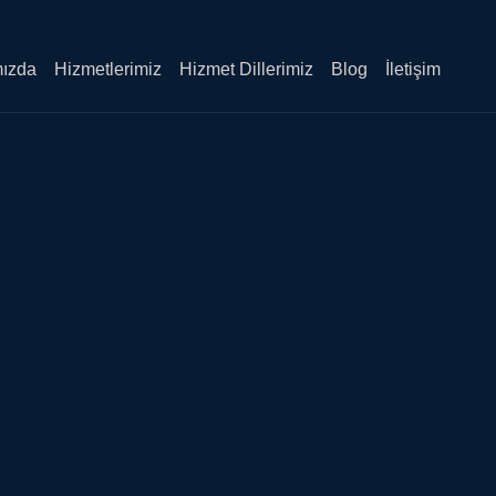
Sea
Butt
ızda
Hizmetlerimiz
Hizmet Dillerimiz
Blog
İletişim