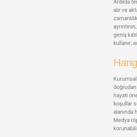
Ardılda t
alır ve a
zamanlılık
ayrıntının
geniş kat
kullanır; 
Hangi
Kurumsal 
doğrudan 
hayati öne
koşullar s
alanında h
Medya röp
korunabili