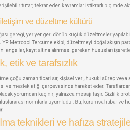
rişilebilir tutar; tekrar eden kavramlar istikrarlı biçimde akta
 iletişim ve düzeltme kültürü
ğası gereği, yer yer geri dönüp küçük düzeltmeler yapılabili
r. YP Metropol Tercüme ekibi, düzeltmeyi doğal akışın parç
 engeller, kayıt altına alınması gereken hususları işaretle
ik, etik ve tarafsızlık
üme çoğu zaman ticari sır, kişisel veri, hukuki süreç veya sa
i ve meslek etiği çerçevesinde hareket eder. Taraflardan 
lacak yorumdan kaçınır; yalnızca mesajı taşır. Gizlilik protok
luslararası normlarla uyumludur. Bu, kurumsal itibar ve h
r.
lma teknikleri ve hafıza stratejile