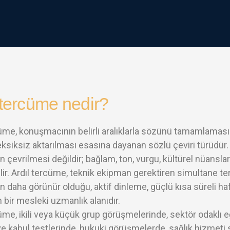
 tercüme nedir?
cüme, konuşmacının belirli aralıklarla sözünü tamamlaması
eksiksiz aktarılması esasına dayanan sözlü çeviri türüdü
n çevrilmesi değildir; bağlam, ton, vurgu, kültürel nüanslar
tilir. Ardıl tercüme, teknik ekipman gerektiren simultane t
n daha görünür olduğu, aktif dinleme, güçlü kısa süreli haf
 bir mesleki uzmanlık alanıdır.
cüme, ikili veya küçük grup görüşmelerinde, sektör odaklı 
e kabul testlerinde, hukuki görüşmelerde, sağlık hizmeti 