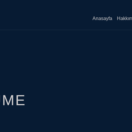
Anasayfa
Hakkım
ÜME