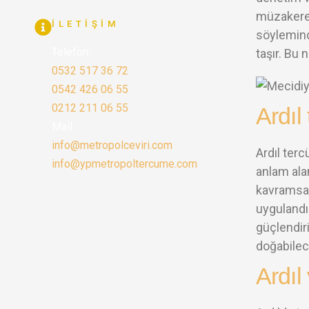
müzakerel
İLETIŞIM
söyleminde
Telefon:
taşır. Bu 
0532 517 36 72
0542 426 06 55
0212 211 06 55
Ardıl
Mail:
info@metropolceviri.com
Ardıl terc
info@ypmetropoltercume.com
anlam alan
kavramsal
uygulandığ
güçlendiri
doğabilece
Ardıl