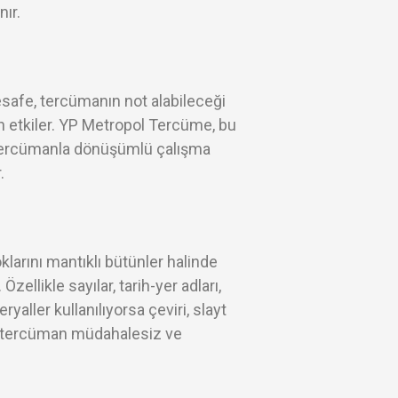
nır.
safe, tercümanın not alabileceği
an etkiler. YP Metropol Tercüme, bu
iki tercümanla dönüşümlü çalışma
.
larını mantıklı bütünler halinde
ellikle sayılar, tarih-yer adları,
yaller kullanılıyorsa çeviri, slayt
nır; tercüman müdahalesiz ve