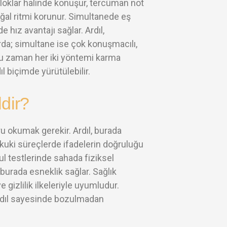
loklar halinde konuşur, tercüman not
oğal ritmi korunur. Simultanede eş
e hız avantajı sağlar. Ardıl,
arda; simultane ise çok konuşmacılı,
oğu zaman her iki yöntemi karma
l biçimde yürütülebilir.
dir?
u okumak gerekir. Ardıl, burada
ukuki süreçlerde ifadelerin doğruluğu
ul testlerinde sahada fiziksel
 burada esneklik sağlar. Sağlık
 gizlilik ilkeleriyle uyumludur.
ardıl sayesinde bozulmadan