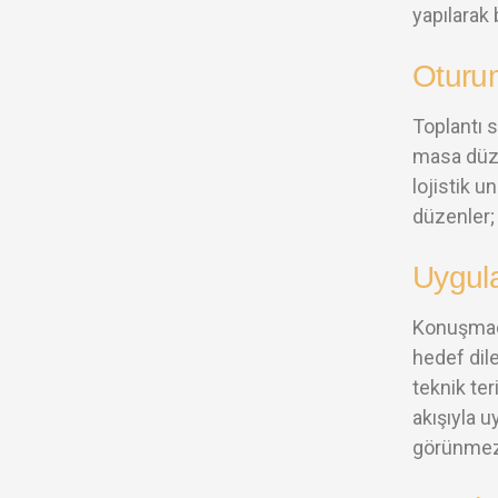
yapılarak 
Oturum
Toplantı 
masa düze
lojistik u
düzenler;
Uygul
Konuşmacı
hedef dile
teknik ter
akışıyla u
görünmez b