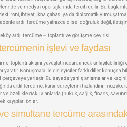
erinde ve medya röportajlarında tercih edilir. Bu bağla
ki ironi, ihtiyat, ikna çabası ya da diplomatik yumuşatma g
nedenle ardıl tercüme yalnızca dilsel doğruluk değil, iletişi
 tercümenin işlevi ve faydası
üme, toplantı akışını yavaşlatmadan, ancak anlaşılabilirliği
ı yaratır. Konuşmacı ile dinleyiciler farklı diller konuşsa bi
 çerçeveye yerleşir. Bu sayede yanlış anlamalar ve kaçırıl
ında ardıl tercüme, karar süreçlerini hızlandırır, müzakere
r ve özellikle riskli alanlarda (hukuk, sağlık, finans, savunm
k kayıpları önler.
 ve simultane tercüme arasındaki