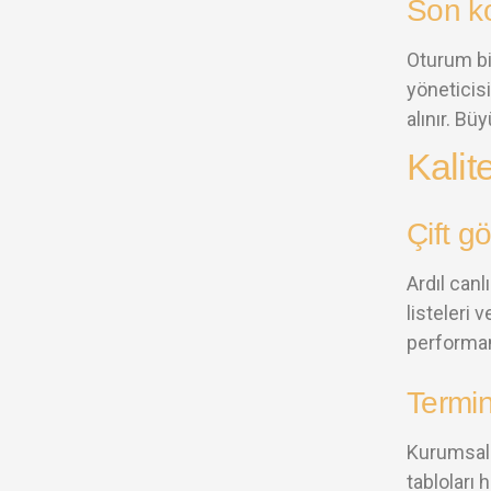
Son ko
Oturum bit
yöneticisi
alınır. B
Kalit
Çift g
Ardıl canl
listeleri 
performan
Termin
Kurumsal 
tabloları 