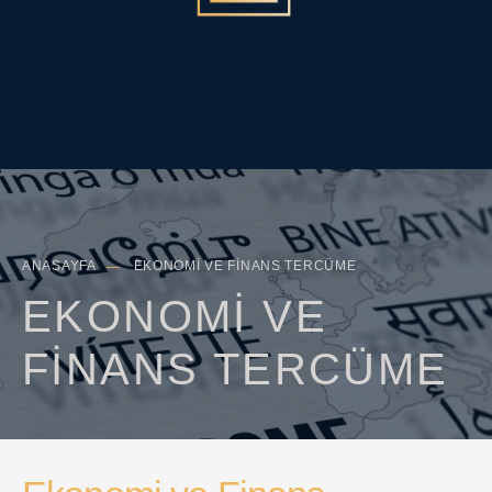
Search
Sea
for:
Butt
ANASAYFA
EKONOMI VE FINANS TERCÜME
EKONOMI VE
FINANS TERCÜME