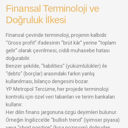
Finansal Terminoloji ve
Doğruluk İlkesi
Finansal çeviride terminoloji, projenin kalbidir.
“Gross profit” ifadesinin “brüt kâr” yerine “toplam
gelir” olarak çevrilmesi, ciddi muhasebe hatası
doğurabilir.
Benzer şekilde, “liabilities” (yükümlülükler) ile
“debts” (borçlar) arasındaki farkın yanlış
kullanılması, bilanço dengesini bozar.
YP Metropol Tercüme, her projede terminoloji
kontrolü için özel veri tabanları ve terim bankaları
kullanır.
Her dilin finans jargonuna özgü deyimleri bulunur.
Örneğin İngilizce’de “bullish trend” (iyimser piyasa)
veya “short position” (kısa pozisyon) doğrudan