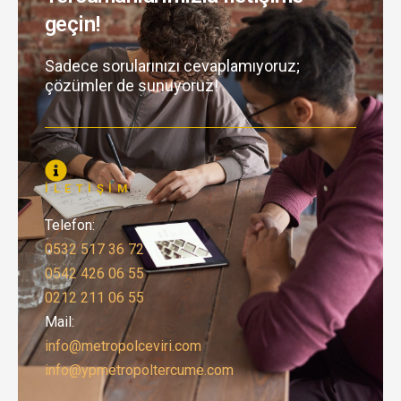
geçin!
Sadece sorularınızı cevaplamıyoruz;
çözümler de sunuyoruz!
İLETIŞIM
Telefon:
0532 517 36 72
0542 426 06 55
0212 211 06 55
Mail:
info@metropolceviri.com
info@ypmetropoltercume.com