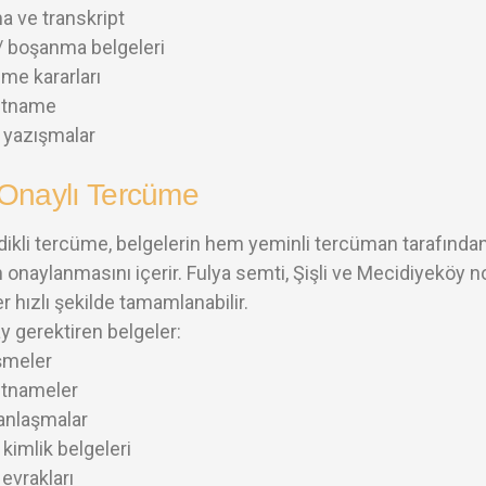
a ve transkript
k / boşanma belgeleri
e kararları
etname
 yazışmalar
 Onaylı Tercüme
dikli tercüme, belgelerin hem yeminli tercüman tarafından 
 onaylanmasını içerir. Fulya semti, Şişli ve Mecidiyeköy n
r hızlı şekilde tamamlanabilir.
y gerektiren belgeler:
şmeler
etnameler
 anlaşmalar
kimlik belgeleri
 evrakları