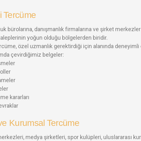
i Tercüme
kuk bürolarına, danışmanlık firmalarına ve şirket merkezl
aleplerinin yoğun olduğu bölgelerden biridir.
rcüme, özel uzmanlık gerektirdiği için alanında deneyimli 
da çevirdiğimiz belgeler:
şmeler
oller
ameler
eler
e kararları
evraklar
 ve Kurumsal Tercüme
merkezleri, medya şirketleri, spor kulüpleri, uluslararası k