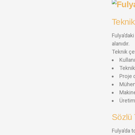
Tekni
Fulya’daki
alanıdır.
Teknik çe
Kullan
Teknik
Proje 
Mühend
Makine
Üretim 
Sözlü
Fulya’da t