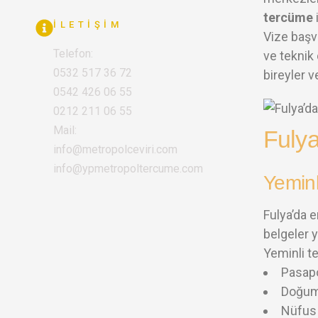
tercüme
İLETIŞIM
Vize başvu
Telefon:
ve teknik 
0532 517 36 72
bireyler v
0542 426 06 55
0212 211 06 55
Mail:
Fulya
info@metropolceviri.com
info@ypmetropoltercume.com
Yeminl
Fulya’da 
belgeler 
Yeminli t
Pasap
Doğum
Nüfus 