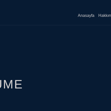
Anasayfa
Hakkım
ÜME