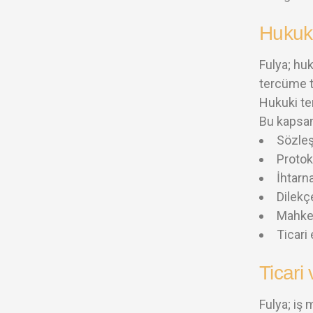
Hukuk
Fulya; hu
tercüme t
Hukuki te
Bu kapsam
Sözle
Protok
İhtarn
Dilekç
Mahkem
Ticari 
Ticari
Fulya; iş 