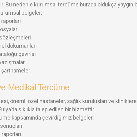
dır. Bu nedenle kurumsal tercüme burada oldukça yaygın bir
kurumsal belgeler:
 raporları
dosyaları
 sözleşmeleri
el dokümanları
ataloğu çevirisi
 yazışmalar
 şartnameler
ve Medikal Tercüme
esi, önemli özel hastaneler, sağlık kuruluşları ve kliniklere
lya’da sıklıkla talep edilen bir hizmettir.
cüme kapsamında çevirdiğimiz belgeler:
 sonuçları
 raporları