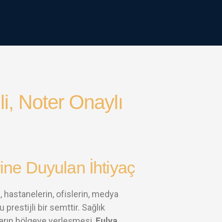
i, Noter Onaylı
ine Duyulan İhtiyaç
 hastanelerin, ofislerin, medya
restijli bir semttir. Sağlık
nların bölgeye yerleşmesi,
Fulya