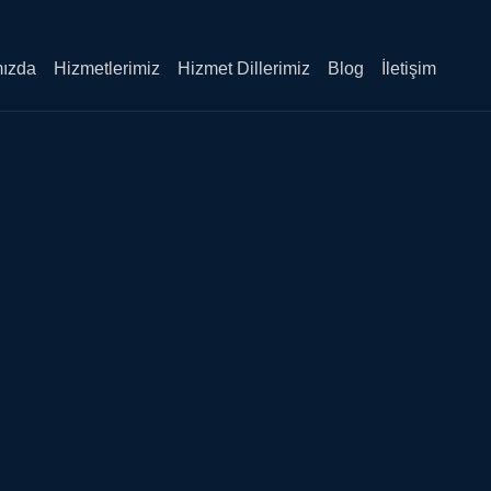
Sea
Butt
ızda
Hizmetlerimiz
Hizmet Dillerimiz
Blog
İletişim