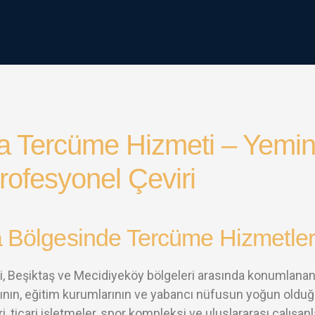
a Tercüme Hizmeti – Yeminl
rofesyonel Çeviri
 Bölgesinde Tercüme Hizmetler
şli, Beşiktaş ve Mecidiyeköy bölgeleri arasında konumlanan,
ının, eğitim kurumlarının ve yabancı nüfusun yoğun olduğu p
, ticari işletmeler, spor kompleksi ve uluslararası çalışa