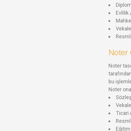
Diplom
Evlili
Mahkem
Vekal
Resmî
Noter
Noter tas
tarafından
bu işlemle
Noter ona
Sözle
Vekal
Ticari
Resmî 
Eğitim