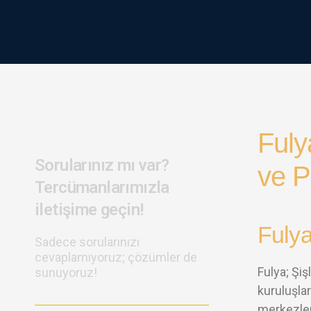
Fuly
Sorularınız mı var?
ve P
Tercümanlarımızla
iletişime geçin!
Fulya
Sadece sorularınızı
cevaplamıyoruz; çözümler de
Fulya; Şi
sunuyoruz!
kuruluşlar
merkezleri