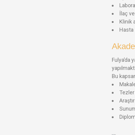
Labora
İlaç v
Klinik 
Hasta 
Akade
Fulya’da 
yapılmakt
Bu kapsam
Makale
Tezler
Araştı
Sunum
Diplom