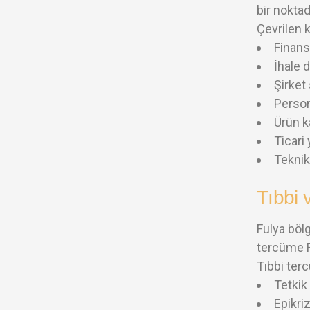
bir nokta
Çevrilen 
Finans
İhale 
Şirket
Person
Ürün k
Ticari
Teknik
Tıbbi 
Fulya bölg
tercüme Fu
Tıbbi ter
Tetkik
Epikriz