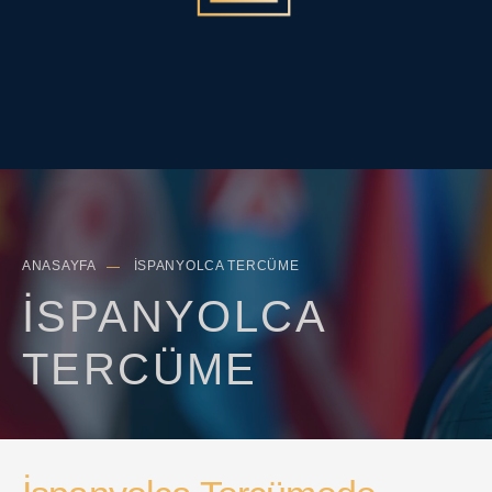
Search
Sea
for:
Butt
ANASAYFA
İSPANYOLCA TERCÜME
İSPANYOLCA
TERCÜME