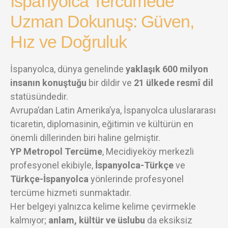
İspanyolca Tercümede
Uzman Dokunuş: Güven,
Hız ve Doğruluk
İspanyolca, dünya genelinde
yaklaşık 600 milyon
insanın konuştuğu
bir dildir ve
21 ülkede resmî dil
statüsündedir.
Avrupa’dan Latin Amerika’ya, İspanyolca uluslararası
ticaretin, diplomasinin, eğitimin ve kültürün en
önemli dillerinden biri haline gelmiştir.
YP Metropol Tercüme
, Mecidiyeköy merkezli
profesyonel ekibiyle,
İspanyolca-Türkçe
ve
Türkçe-İspanyolca
yönlerinde profesyonel
tercüme hizmeti sunmaktadır.
Her belgeyi yalnızca kelime kelime çevirmekle
kalmıyor;
anlam, kültür ve üslubu
da eksiksiz