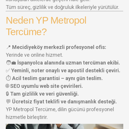
Tüm süreç, gizlilik ve doğruluk ilkeleriyle yürütülür.
Neden YP Metropol
Tercüme?
📍
Mecidiyeköy merkezli profesyonel ofis:
Yerinde ve online hizmet.
🧑‍💼
İspanyolca alanında uzman tercüman ekibi.
✅
Yeminli, noter onaylı ve apostil destekli çeviri.
⏱️
Acil teslim garantisi – aynı gün teslim.
🌐
SEO uyumlu web site çevirileri.
🔒
Tam gizlilik ve veri güvenliği.
💬
Ücretsiz fiyat teklifi ve danışmanlık desteği.
YP Metropol Tercüme, dilin gücünü profesyonel
hizmetle birleştirir.