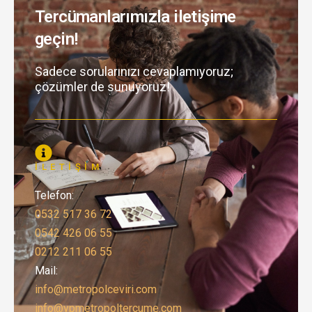
Tercümanlarımızla iletişime
geçin!
Sadece sorularınızı cevaplamıyoruz;
çözümler de sunuyoruz!
İLETIŞIM
Telefon:
0532 517 36 72
0542 426 06 55
0212 211 06 55
Mail:
info@metropolceviri.com
info@ypmetropoltercume.com