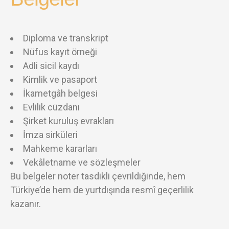
Diploma ve transkript
Nüfus kayıt örneği
Adli sicil kaydı
Kimlik ve pasaport
İkametgâh belgesi
Evlilik cüzdanı
Şirket kuruluş evrakları
İmza sirküleri
Mahkeme kararları
Vekâletname ve sözleşmeler
Bu belgeler noter tasdikli çevrildiğinde, hem
Türkiye’de hem de yurtdışında resmî geçerlilik
kazanır.