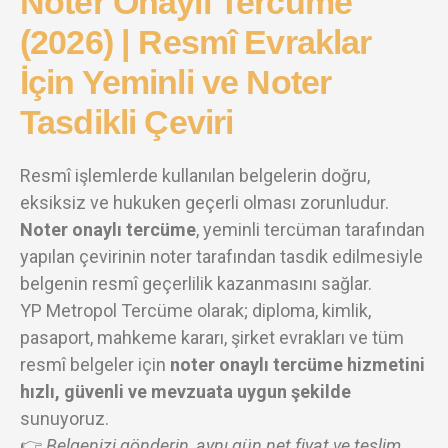
Noter Onaylı Tercüme
(2026) | Resmî Evraklar
İçin Yeminli ve Noter
Tasdikli Çeviri
Resmî işlemlerde kullanılan belgelerin doğru,
eksiksiz ve hukuken geçerli olması zorunludur.
Noter onaylı tercüme
, yeminli tercüman tarafından
yapılan çevirinin noter tarafından tasdik edilmesiyle
belgenin resmî geçerlilik kazanmasını sağlar.
YP Metropol Tercüme olarak; diploma, kimlik,
pasaport, mahkeme kararı, şirket evrakları ve tüm
resmî belgeler için
noter onaylı tercüme hizmetini
hızlı, güvenli ve mevzuata uygun şekilde
sunuyoruz.
👉
Belgenizi gönderin, aynı gün net fiyat ve teslim