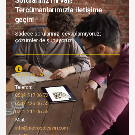
Sorularınız mı var?
Tercümanlarımızla iletişime
geçin!
Sadece sorularınızı cevaplamıyoruz;
çözümler de sunuyoruz!
İLETIŞIM
Telefon:
0532 517 36 72
0542 426 06 55
0212 211 06 55
Mail:
info@metropolceviri.com