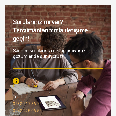
Sorularınız mı var?
Tercümanlarımızla iletişime
geçin!
Sadece sorularınızı cevaplamıyoruz;
çözümler de sunuyoruz!
İLETIŞIM
Telefon:
0532 517 36 72
0542 426 06 55