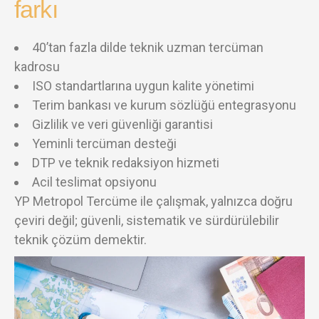
farkı
40’tan fazla dilde teknik uzman tercüman
kadrosu
ISO standartlarına uygun kalite yönetimi
Terim bankası ve kurum sözlüğü entegrasyonu
Gizlilik ve veri güvenliği garantisi
Yeminli tercüman desteği
DTP ve teknik redaksiyon hizmeti
Acil teslimat opsiyonu
YP Metropol Tercüme ile çalışmak, yalnızca doğru
çeviri değil; güvenli, sistematik ve sürdürülebilir
teknik çözüm demektir.