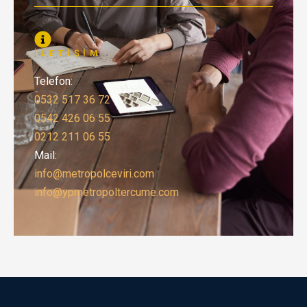
İLETIŞIM
Telefon:
0532 517 36 72
0542 426 06 55
0212 211 06 55
Mail:
info@metropolceviri.com
info@ypmetropoltercume.com